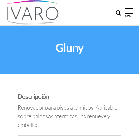
IVARO
Ivaro
MENÚ
Argentina:
ARGENTINA
Pinturas y
adhesivos
a su
Gluny
medida
Descripción
Renovador para pisos atermicos. Aplicable
sobre baldosas atermicas, las renueve y
embellce.