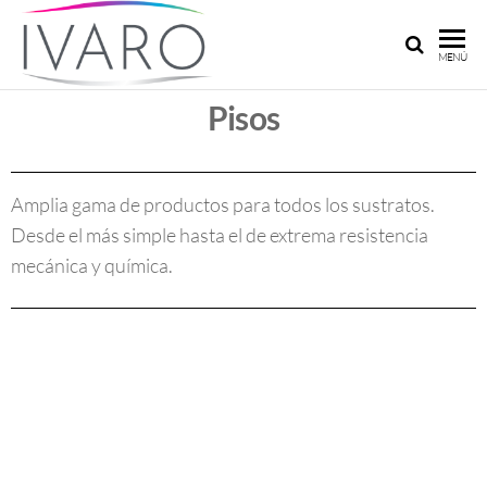
IVARO
Ivaro
MENÚ
Argentina:
ARGENTINA
Pinturas y
Pisos
adhesivos
a su
medida
Amplia gama de productos para todos los sustratos.
Desde el más simple hasta el de extrema resistencia
mecánica y química.