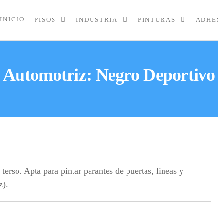
INICIO
PISOS
INDUSTRIA
PINTURAS
ADHE
TINA
Automotriz: Negro Deportivo
 terso. Apta para pintar parantes de puertas, lineas y
z).