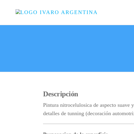
IVARO
Ivaro
Argentina:
ARGEN
Pinturas y
adhesivos
a su
medida
Descripción
Pintura nitrocelulosica de aspecto suave y
detalles de tunning (decoración automotri