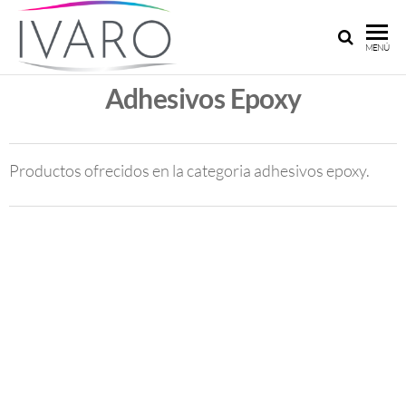
IVARO
Ivaro
MENÚ
Argentina:
ARGENTINA
Pinturas y
Adhesivos Epoxy
adhesivos
a su
medida
Productos ofrecidos en la categoria adhesivos epoxy.