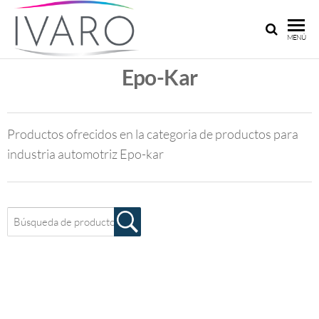
IVARO
Ivaro
MENÚ
Argentina:
ARGENTINA
Pinturas y
Epo-Kar
adhesivos
a su
medida
Productos ofrecidos en la categoria de productos para
industria automotriz Epo-kar